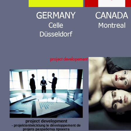
GERMANY
CANADA
Celle
Montreal
Düsseldorf
project developement
project development
- projektentwicklung le développement de
projets разработка проекта